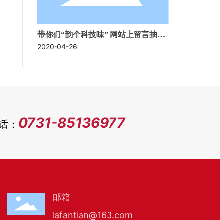
带你们“韵个科技味” 网站上留言抽几
个奖
2020-04-26
0731-85136977
话：
邮箱
lafantian@163.com