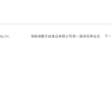
//v.
湖南省翻天娃食品有限公司第一届供应商会议
下