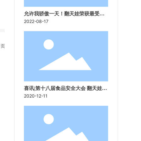
允许我骄傲一天！翻天娃荣获最受消
费者喜爱奖
2022-08-17
一页
喜讯|第十八届食品安全大会 翻天娃再
获殊荣
2020-12-11