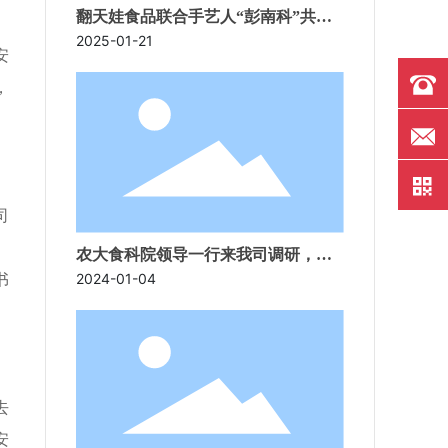
翻天娃食品联合手艺人“彭南科”共同
解锁从一粒麦子到一根辣条
2025-01-21
安
，
司
农大食科院领导一行来我司调研，助
力企业发展
2024-01-04
书
去
安