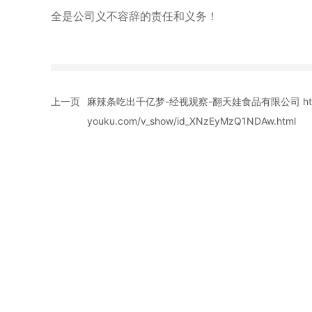
全是公司义不容辞的责任和义务！
上一页
麻辣条吃出千亿梦-经视观察-翻天娃食品有限公司 http:
youku.com/v_show/id_XNzEyMzQ1NDAw.html